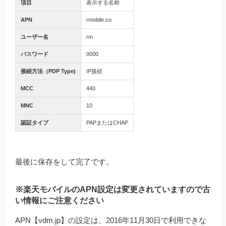
項目
表示する名称
APN
rmobile.co
ユーザー名
rm
パスワード
0000
接続方法（PDP Type)
IP接続
MCC
440
MNC
10
認証タイプ
PAPまたはCHAP
最後に保存をして完了です。
※楽天モバイルのAPN設定は変更されていますので古
い情報にご注意ください
APN【vdm.jp】の設定は、2016年11月30日で利用できな