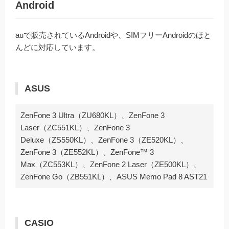
Android
auで販売されているAndroidや、SIMフリーAndroidのほと
んどに対応しています。
ASUS
ZenFone 3 Ultra（ZU680KL）、ZenFone 3
Laser（ZC551KL）、ZenFone 3
Deluxe（ZS550KL）、ZenFone 3（ZE520KL）、
ZenFone 3（ZE552KL）、ZenFone™ 3
Max（ZC553KL）、ZenFone 2 Laser（ZE500KL）、
ZenFone Go（ZB551KL）、ASUS Memo Pad 8 AST21
CASIO