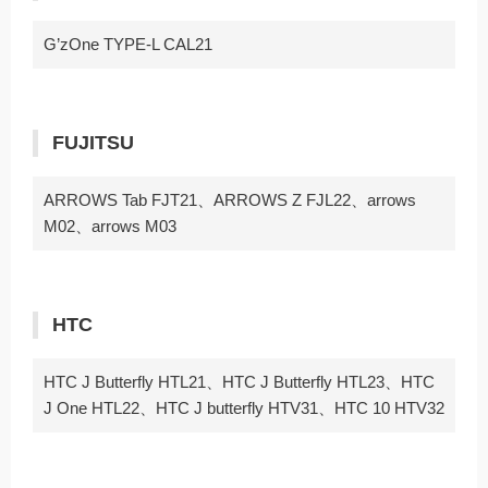
G’zOne TYPE-L CAL21
FUJITSU
ARROWS Tab FJT21、ARROWS Z FJL22、arrows
M02、arrows M03
HTC
HTC J Butterfly HTL21、HTC J Butterfly HTL23、HTC
J One HTL22、HTC J butterfly HTV31、HTC 10 HTV32