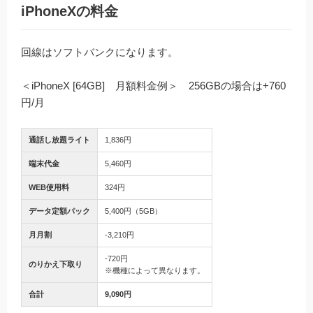
iPhoneXの料金
回線はソフトバンクになります。
＜iPhoneX [64GB] 月額料金例＞ 256GBの場合は+760
円/月
通話し放題ライト
1,836円
端末代金
5,460円
WEB使用料
324円
データ定額パック
5,400円（5GB）
月月割
-3,210円
-720円
のりかえ下取り
※機種によって異なります。
合計
9,090円