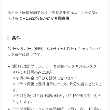
※ネット回線契約でおうち割を適用すれば、上記金額か
らさらに
－1,522円/
台が24か月間適用
条件
4万円シルバー（64G）,3万円（それ以外）キャッシュバ
ック条件は以下です。
通話し放題プラン、データ定額パックギガモンスター
20Gに31日間のみご加入。
※初月の料金は日割り計算になります！
※プラン変更は翌月適用なので2ヶ月分の請求となりま
す。
※初月と2か月目は上記の料金より2,160円/月高いもの
となります。
データ定額パックを１年間継続。※5G、2G、1G等の