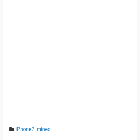
iPhone7
,
mineo