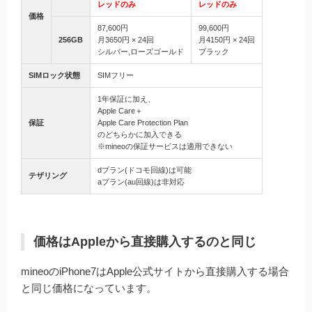
レッドのみ
レッドのみ
価格
87,600円
99,600円
256GB
月3650円 × 24回
月4150円 × 24回
シルバー,ローズゴールド
ブラック
SIMロック状態
SIMフリー
1年保証に加え、
Apple Care＋
保証
Apple Care Protection Plan
のどちらかに加入できる
※mineoの保証サービスは適用できない
dプラン(ドコモ回線)は可能
テザリング
aプラン(au回線)は非対応
価格はAppleから直接購入するのと同じ
mineoのiPhone7はApple公式サイトから直接購入する場合
と同じ価格になっています。