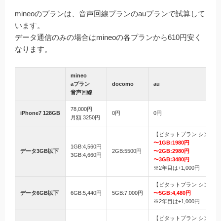
mineoのプランは、音声回線プランのauプランで試算して
います。
データ通信のみの場合はmineoの各プランから610円安く
なります。
mineo
aプラン
docomo
au
音声回線
78,000円
iPhone7 128GB
0円
0円
月額 3250円
【ピタットプラン シンプル
〜1GB:1980円
1GB:4,560円
データ3GB以下
2GB:5500円
〜2GB:2980円
3GB:4,660円
〜3GB:3480円
※2年目は+1,000円
【ピタットプラン シンプル
データ6GB以下
6GB:5,440円
5GB:7,000円
〜5GB:4,480円
※2年目は+1,000円
【ピタットプラン シンプル