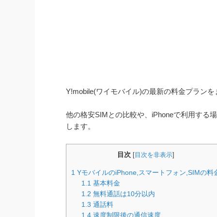
Y!mobile(ワイモバイル)の最新の料金プラ
他の格安SIMとの比較や、iPhoneで利用
します。
目次
[
目次を非表示
]
1
YモバイルのiPhone,スマートフォン,SIMの料
1.1
基本料金
1.2
無料通話は10分以内
1.3
通話料
1.4
速度制限後の通信速度