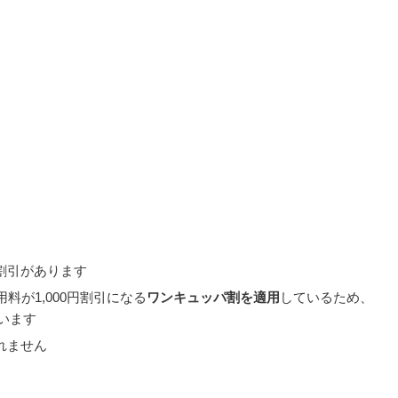
割引があります
料が1,000円割引になる
ワンキュッパ割を適用
しているため、
ています
れません