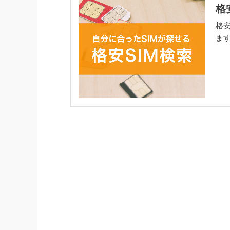
格
格安
ます