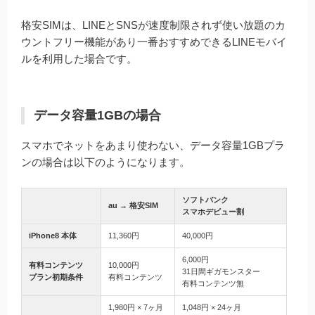
格安SIMは、LINEとSNSが速度制限されず使い放題のカ
ウントフリー機能があり一番おすすめできるLINEモバイ
ルを利用した場合です。
データ容量1GBの場合
スマホでネットをあまり使わない、データ容量1GBプラ
ンの場合は以下のようになります。
ソフトバンク
au → 格安SIM
スマホデビュー割
iPhone8 本体
11,360円
40,000円
6,000円
有料コンテンツ
10,000円
31日間ギガモンスター
プラン初期条件
有料コンテンツ
有料コンテンツ無
1,980円 × 7ヶ月
1,048円 × 24ヶ月