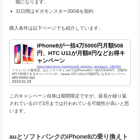
能になります。
31日間はギガモンスター20GBを契約
購入条件は以下ページでも紹介しています。
iPhone8が一括4万5000円月額508
円、HTC U11が月額8円などお得キ
ャンペーン
https://sim-mvno.xyz/iphone8_iphonex_xperiaxz1_180204
ソフトバンク販売店、おとくケータイ.netではiPhone8の一括4万5000円、月額50
8円で利用できるキャンペーンや、Xparia HTC U11が月額8円になるキャンペーン
sim-mvno.xyz
を開始しました。ソフトバンクのスマホデビュー割は6月28日(木曜)で終了してし
2018.01.29
まうため、月額を安くできる最後のチャンスとなります。※6月28日までにネット
で購入して自宅に端末が届き、開通手続きまで済ませる必要があるので、逆算する
と申し込みの期限は実際には遅くとも6月25日あたりとなります。キャンペーンス
マホデビュー割が適用されるので月額がかなり安くなります。 iPh...
このキャンペーン自体は期間限定ですが、延長が繰り返
されているので3月までは行われている可能性が高いと思
います。
auとソフトバンクのiPhone8の乗り換えト