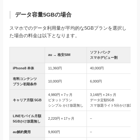
データ容量5GBの場合
スマホでのデータ利用量が平均的な5GBプランを選択し
た場合の料金は以下となります。
ソフトバンク
au → 格安SIM
スマホデビュー割
iPhone8 本体
11,360円
40,000円
有料コンテンツ
10,000円
6,000円
プラン初期条件
4,980円 × 7ヶ月
3,148円 × 24ヶ月
キャリア月額 5GB
ピタットプラン
データ定額5GB
シンプル かけ放題無し
スマ放題ライト5分かけ放題
LINEモバイル月額
2,220円 × 17ヶ月
–
5GBかけ放題無し
au解約費用
9,800円
–