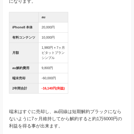
になります。
au
iPhone8 本体
20,000円
有料コンテンツ
10,000円
1,980円 × 7ヶ月
月額
ピタットプラン
シンプル
au解約費用
9,800円
端末売却
-60,000円
2年間合計
-16,140円(利益)
端末はすぐに売却し、au回線は短期解約ブラックになら
ないように7ヶ月維持してから解約すると約1万6000円の
利益を得る事が出来ます。