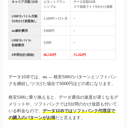
キャリア月額 1GB
ピタットプラン
データ定額1GB
シンプル
スマ放題ライト5分かけ放題
LINEモバイル月額
1,100円 × 17ヶ月
–
1GBかけ放題無し
au解約費用
9,800円
–
LINEモバイル
3,000
–
初期費用
2年間合計(税抜)
66,720円
71,152円
データ1GBでは、au → 格安SIMのパターンとソフトバン
クを継続しつづけた場合で5000円ほどの差になります。
格安SIMに乗り換えると、データ通信の速度が遅くなるデ
メリットや、ソフトバンクでは5分間のかけ放題も付いて
いる料金なので、
データ1GBではソフトバンク代理店で
の購入のパターンがお得
だと言えます。